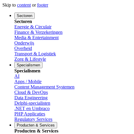
Skip to
content
or
footer
Sectoren
Sectoren
Energie & Circulair
Finance & Verzekeringen
Media & Entertainment
Onderwijs
Overheid
Transport & Logistiek
Zorg & Lifestyle
Specialismen
Specialismen
AI
Apps / Mobile
Content Management Systemen
Cloud & DevOps
Data Engineering
Delphi-specialisten
.NET en Umbraco
PHP Applicaties
Regulatory Services
Producten & Services
Producten & Services