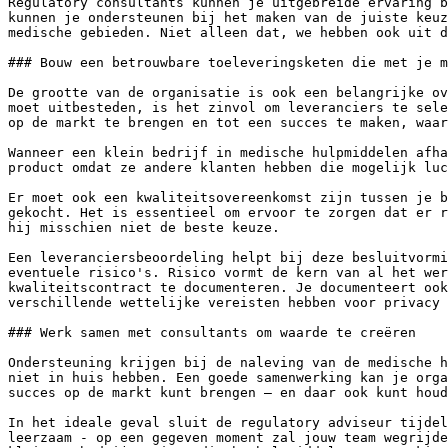
Regulatory consultants kunnen je uitgebreide ervaring b
kunnen je ondersteunen bij het maken van de juiste keuz
medische gebieden. Niet alleen dat, we hebben ook uit d
### Bouw een betrouwbare toeleveringsketen die met je m
De grootte van de organisatie is ook een belangrijke ov
moet uitbesteden, is het zinvol om leveranciers te sele
op de markt te brengen en tot een succes te maken, waar
Wanneer een klein bedrijf in medische hulpmiddelen afha
product omdat ze andere klanten hebben die mogelijk luc
Er moet ook een kwaliteitsovereenkomst zijn tussen je b
gekocht. Het is essentieel om ervoor te zorgen dat er r
hij misschien niet de beste keuze.

Een leveranciersbeoordeling helpt bij deze besluitvormi
eventuele risico's. Risico vormt de kern van al het wer
kwaliteitscontract te documenteren. Je documenteert ook
verschillende wettelijke vereisten hebben voor privacy 
### Werk samen met consultants om waarde te creëren

Ondersteuning krijgen bij de naleving van de medische h
niet in huis hebben. Een goede samenwerking kan je orga
succes op de markt kunt brengen – en daar ook kunt houd
In het ideale geval sluit de regulatory adviseur tijdel
leerzaam - op een gegeven moment zal jouw team wegrijde