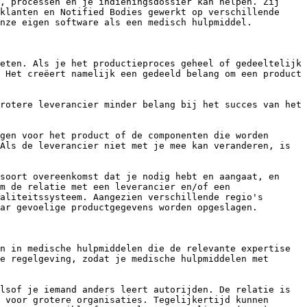
, processen en je indieningsdossier kan helpen. Zij 
klanten en Notified Bodies gewerkt op verschillende 
nze eigen software als een medisch hulpmiddel.

eten. Als je het productieproces geheel of gedeeltelijk 
 Het creëert namelijk een gedeeld belang om een product 
rotere leverancier minder belang bij het succes van het 
gen voor het product of de componenten die worden 
Als de leverancier niet met je mee kan veranderen, is 
soort overeenkomst dat je nodig hebt en aangaat, en 
m de relatie met een leverancier en/of een 
aliteitssysteem. Aangezien verschillende regio's 
ar gevoelige productgegevens worden opgeslagen.

n in medische hulpmiddelen die de relevante expertise 
e regelgeving, zodat je medische hulpmiddelen met 
lsof je iemand anders leert autorijden. De relatie is 
 voor grotere organisaties. Tegelijkertijd kunnen 