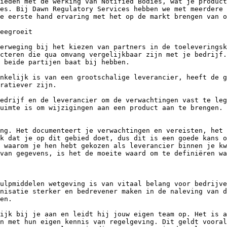
ieden met de werking van Notified Bodies, wat je product
es. Bij Dawn Regulatory Services hebben we met meerdere 
e eerste hand ervaring met het op de markt brengen van o
eegroeit

erweging bij het kiezen van partners in de toeleveringsk
cteren die qua omvang vergelijkbaar zijn met je bedrijf.
 beide partijen baat bij hebben.

nkelijk is van een grootschalige leverancier, heeft de g
ratiever zijn.

edrijf en de leverancier om de verwachtingen vast te leg
uimte is om wijzigingen aan een product aan te brengen. 
ng. Het documenteert je verwachtingen en vereisten, het 
k dat je op dit gebied doet, dus dit is een goede kans o
 waarom je hen hebt gekozen als leverancier binnen je kw
van gegevens, is het de moeite waard om te definiëren wa
ulpmiddelen wetgeving is van vitaal belang voor bedrijve
nisatie sterker en bedrevener maken in de naleving van d
en.

ijk bij je aan en leidt hij jouw eigen team op. Het is a
n met hun eigen kennis van regelgeving. Dit geldt vooral