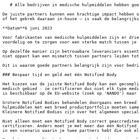
   # Alle bedrijven in medische hulpmiddelen hebben goede partners nodig – dit is waarom

De juiste partners kunnen een krachtige impact hebben o
of het gebrek daaraan in-house – is vaak de belangrijks
**Datum**6 juni 2023

Voor fabrikanten van medische hulpmiddelen zijn er drie
voordelig om te zorgen voor een sterke match tussen je 
Op dezelfde manier zijn betrouwbare leveranciers essent
niet oppast kan een mismatch tussen partners leiden tot
Dit is waarom goede partners belangrijk zijn voor bedri
### Bespaar tijd en geld met één Notified Body

Het kiezen van de juiste Notified Body kan een gecompli
medisch gebied - ze certificeren dus niet elk type medi
is beschikbaar op de EU-website (zoek op 'NANDO') maar 
Grotere Notified Bodies behandelen doorgaans een breed 
hulpmiddelen met een breed productportfolio moeten same
Kleinere Notified Bodies zijn over het algemeen special
Niet alleen moet een Notified Body correct geaccreditee
certificeren. Anders moet je met meer dan één Notified 
in een scenario waarin je twee partners hebt die ook el