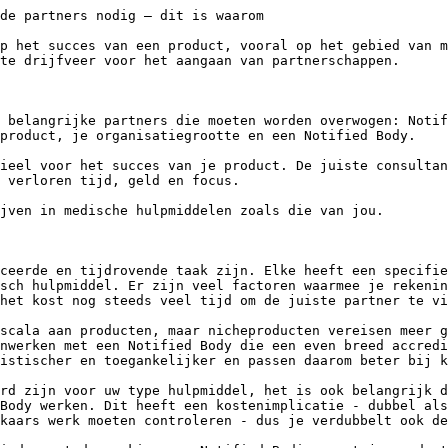
p het succes van een product, vooral op het gebied van m
te drijfveer voor het aangaan van partnerschappen.

 belangrijke partners die moeten worden overwogen: Notif
product, je organisatiegrootte en een Notified Body.

ieel voor het succes van je product. De juiste consultan
 verloren tijd, geld en focus.

jven in medische hulpmiddelen zoals die van jou.

ceerde en tijdrovende taak zijn. Elke heeft een specifie
sch hulpmiddel. Er zijn veel factoren waarmee je rekenin
het kost nog steeds veel tijd om de juiste partner te vi
scala aan producten, maar nicheproducten vereisen meer g
nwerken met een Notified Body die een even breed accredi
istischer en toegankelijker en passen daarom beter bij k
rd zijn voor uw type hulpmiddel, het is ook belangrijk d
Body werken. Dit heeft een kostenimplicatie - dubbel als
kaars werk moeten controleren - dus je verdubbelt ook de