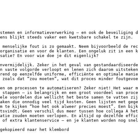
stemen en informatieverwerking – en ook de beveiliging d
ens blijkt steeds vaker een kwetsbare schakel te zijn.

 menselijke fout is zo gemaakt. Neem bijvoorbeeld de rec
organisatie en voor de klanten. Een ongeluk zit in een k
satie? En voor wie doe je dit eigenlijk?

nvermijdelijk. Zeker in het geval van gestandaardiseerde
n vaste volgorde verloopt en lenen zich daarom uitsteken
rend op eenzelfde uniforme, efficiënte en optimale manie
 zoals dat “zou moeten”, wat dit proces minder foutgevoe
en om processen te automatiseren? Zeker niet! Het waar m
 stappen – is belangrijk en een groot voordeel van proce
ele voordelen die wellicht het beste samen te vatten zij
aken die onnodig veel tijd kosten. Geen lijsten met gege
m te kijken “hoe het ook alweer precies moest”. Een bijk
tsvindt. Geen verschil dus meer tussen hoe collega A het
atie zouden moeten verlopen. En altijd op dezelfde effic
 of extra klantenservice – en je klanten worden nog snel
gekopieerd naar het klembord
