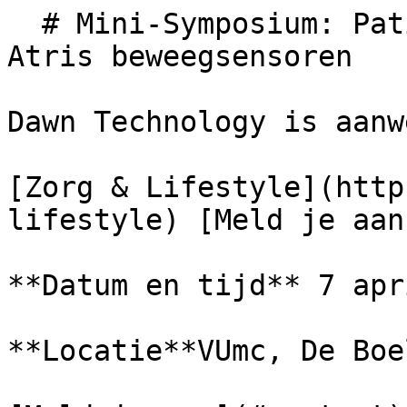
  # Mini-Symposium: Patiënten in Beweging met 
Atris beweegsensoren

Dawn Technology is aanw
[Zorg & Lifestyle](http
lifestyle) [Meld je aan
**Datum en tijd** 7 apr
**Locatie**VUmc, De Boe