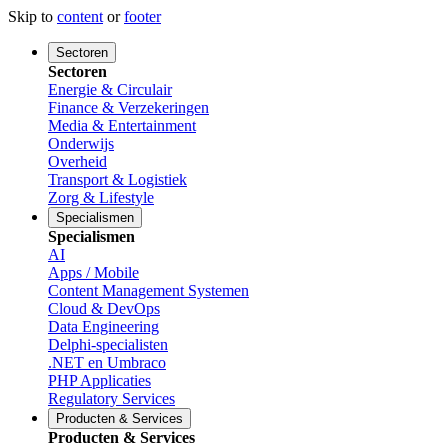
Skip to
content
or
footer
Sectoren
Sectoren
Energie & Circulair
Finance & Verzekeringen
Media & Entertainment
Onderwijs
Overheid
Transport & Logistiek
Zorg & Lifestyle
Specialismen
Specialismen
AI
Apps / Mobile
Content Management Systemen
Cloud & DevOps
Data Engineering
Delphi-specialisten
.NET en Umbraco
PHP Applicaties
Regulatory Services
Producten & Services
Producten & Services