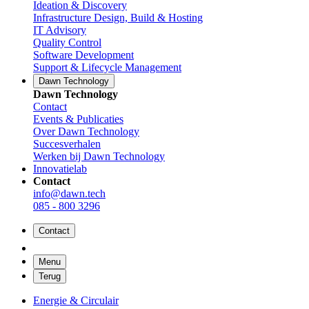
Ideation & Discovery
Infrastructure Design, Build & Hosting
IT Advisory
Quality Control
Software Development
Support & Lifecycle Management
Dawn Technology
Dawn Technology
Contact
Events & Publicaties
Over Dawn Technology
Succesverhalen
Werken bij Dawn Technology
Innovatielab
Contact
info@dawn.tech
085 - 800 3296
Contact
Menu
Terug
Energie & Circulair