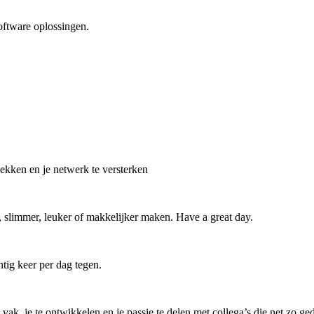
oftware oplossingen.
ekken en je netwerk te versterken
 slimmer, leuker of makkelijker maken. Have a great day.
tig keer per dag tegen.
k, je te ontwikkelen en je passie te delen met collega’s die net zo gedr