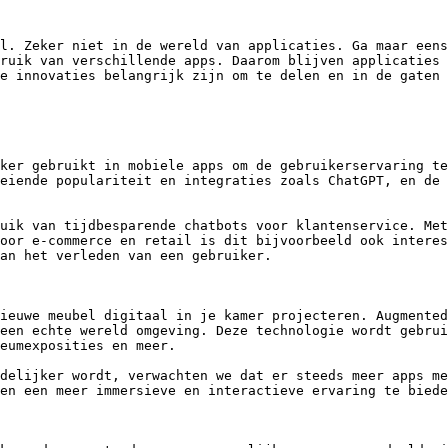
l. Zeker niet in de wereld van applicaties. Ga maar eens
ruik van verschillende apps. Daarom blijven applicaties 
e innovaties belangrijk zijn om te delen en in de gaten 
ker gebruikt in mobiele apps om de gebruikerservaring te
eiende populariteit en integraties zoals ChatGPT, en de 
uik van tijdbesparende chatbots voor klantenservice. Met
oor e-commerce en retail is dit bijvoorbeeld ook interes
an het verleden van een gebruiker.

ieuwe meubel digitaal in je kamer projecteren. Augmented
een echte wereld omgeving. Deze technologie wordt gebrui
eumexposities en meer.

delijker wordt, verwachten we dat er steeds meer apps me
en een meer immersieve en interactieve ervaring te biede