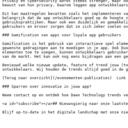
Privacy en cybersecurity wordt steeds strenger, maar oo
bewust van hun privacy. Daarom leggen app ontwikkelaars
Dit kan maatregelen bevatten zoals het implementeren va
belangrijk dat de app ontwikkelaars goed op de hoogte z
gebruikspraktijken. Maar ook een duidelijk en gemakkeli
gebruikers en ervoor zorgen dat ze zich zeker voelen ov
### Gamification van apps voor loyale app gebruikers

Gamification is het gebruik van interactieve spel eleme
gewenste gedragingen aan te moedigen in je app. Ook Duo
elementen toe te voegen, kunnen ontwikkelaars gebruiker
van de markt. Het kan ook nog eens bijdragen aan een ge
Benieuwd welke nieuwe update, feature of trend jouw (to
ontwikkelaars. Wij houden de trends altijd goed in de g
[Terug naar overzicht](/evenementen-publicaties)  Link 
### Sparren over innovatie in jouw app?

Neem contact op en ontdek hoe Dawn Technology trends ve
<a id="subscribe"></a>## Nieuwsgierig naar onze laatste
Blijf up-to-date in het digitale landschap met onze nie