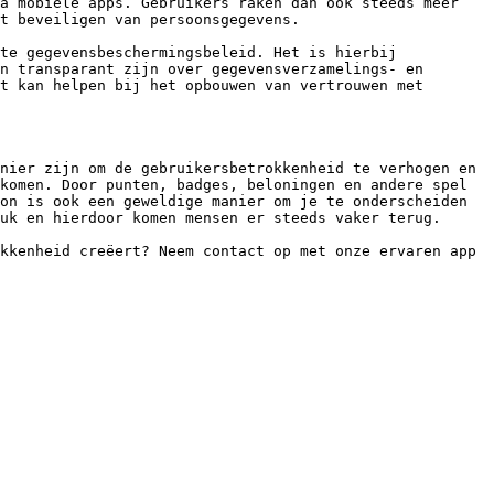
a mobiele apps. Gebruikers raken dan ook steeds meer 
t beveiligen van persoonsgegevens.

te gegevensbeschermingsbeleid. Het is hierbij 
n transparant zijn over gegevensverzamelings- en 
t kan helpen bij het opbouwen van vertrouwen met 
nier zijn om de gebruikersbetrokkenheid te verhogen en 
komen. Door punten, badges, beloningen en andere spel 
on is ook een geweldige manier om je te onderscheiden 
uk en hierdoor komen mensen er steeds vaker terug.

kkenheid creëert? Neem contact op met onze ervaren app 