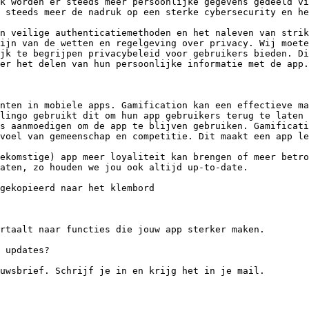
k worden er steeds meer persoonlijke gegevens gedeeld vi
 steeds meer de nadruk op een sterke cybersecurity en he
n veilige authenticatiemethoden en het naleven van strik
ijn van de wetten en regelgeving over privacy. Wij moete
jk te begrijpen privacybeleid voor gebruikers bieden. Di
er het delen van hun persoonlijke informatie met de app.

nten in mobiele apps. Gamification kan een effectieve ma
lingo gebruikt dit om hun app gebruikers terug te laten 
s aanmoedigen om de app te blijven gebruiken. Gamificati
voel van gemeenschap en competitie. Dit maakt een app le
ekomstige) app meer loyaliteit kan brengen of meer betro
aten, zo houden we jou ook altijd up-to-date.

gekopieerd naar het klembord

rtaalt naar functies die jouw app sterker maken.

 updates?

uwsbrief. Schrijf je in en krijg het in je mail.