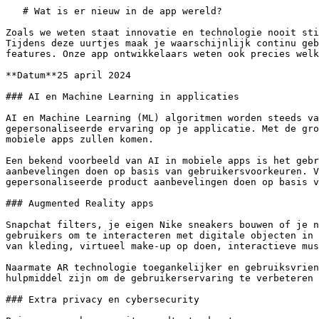
   # Wat is er nieuw in de app wereld?

Zoals we weten staat innovatie en technologie nooit sti
Tijdens deze uurtjes maak je waarschijnlijk continu geb
features. Onze app ontwikkelaars weten ook precies welk
**Datum**25 april 2024

### AI en Machine Learning in applicaties

AI en Machine Learning (ML) algoritmen worden steeds va
gepersonaliseerde ervaring op je applicatie. Met de gro
mobiele apps zullen komen.

Een bekend voorbeeld van AI in mobiele apps is het gebr
aanbevelingen doen op basis van gebruikersvoorkeuren. V
gepersonaliseerde product aanbevelingen doen op basis v
### Augmented Reality apps

Snapchat filters, je eigen Nike sneakers bouwen of je n
gebruikers om te interacteren met digitale objecten in 
van kleding, virtueel make-up op doen, interactieve mus
Naarmate AR technologie toegankelijker en gebruiksvrien
hulpmiddel zijn om de gebruikerservaring te verbeteren 
### Extra privacy en cybersecurity
