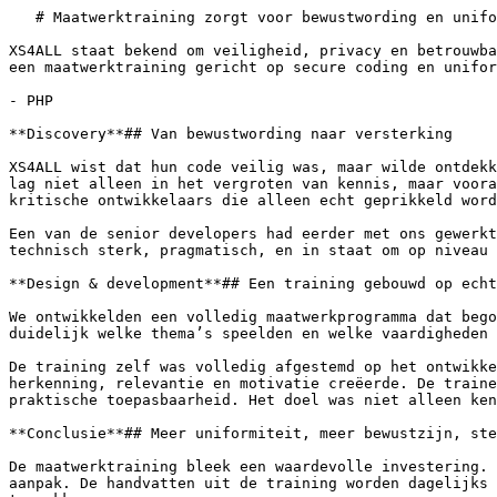
   # Maatwerktraining zorgt voor bewustwording en uniforme aanpak bij XS4ALL. 

XS4ALL staat bekend om veiligheid, privacy en betrouwba
een maatwerktraining gericht op secure coding en unifor
- PHP

**Discovery**## Van bewustwording naar versterking

XS4ALL wist dat hun code veilig was, maar wilde ontdekk
lag niet alleen in het vergroten van kennis, maar voora
kritische ontwikkelaars die alleen echt geprikkeld word
Een van de senior developers had eerder met ons gewerkt
technisch sterk, pragmatisch, en in staat om op niveau 
**Design & development**## Een training gebouwd op echt
We ontwikkelden een volledig maatwerkprogramma dat bego
duidelijk welke thema’s speelden en welke vaardigheden 
De training zelf was volledig afgestemd op het ontwikke
herkenning, relevantie en motivatie creëerde. De traine
praktische toepasbaarheid. Het doel was niet alleen ken
**Conclusie**## Meer uniformiteit, meer bewustzijn, ste
De maatwerktraining bleek een waardevolle investering. 
aanpak. De handvatten uit de training worden dagelijks 