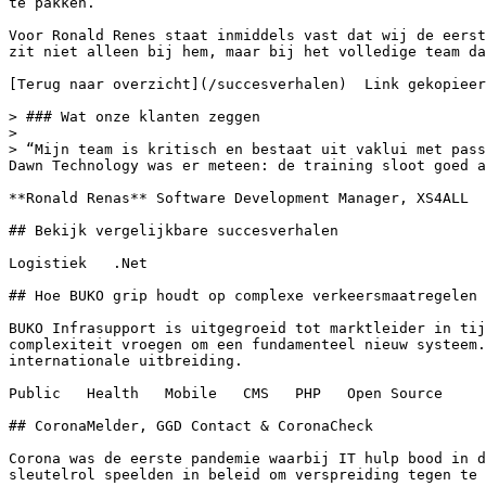
te pakken.

Voor Ronald Renes staat inmiddels vast dat wij de eerst
zit niet alleen bij hem, maar bij het volledige team da
[Terug naar overzicht](/succesverhalen)  Link gekopieer
> ### Wat onze klanten zeggen

> 

> “Mijn team is kritisch en bestaat uit vaklui met pass
Dawn Technology was er meteen: de training sloot goed a
**Ronald Renas** Software Development Manager, XS4ALL 

## Bekijk vergelijkbare succesverhalen

Logistiek   .Net  

## Hoe BUKO grip houdt op complexe verkeersmaatregelen

BUKO Infrasupport is uitgegroeid tot marktleider in tij
complexiteit vroegen om een fundamenteel nieuw systeem.
internationale uitbreiding.

Public   Health   Mobile   CMS   PHP   Open Source  

## CoronaMelder, GGD Contact & CoronaCheck

Corona was de eerste pandemie waarbij IT hulp bood in d
sleutelrol speelden in beleid om verspreiding tegen te 