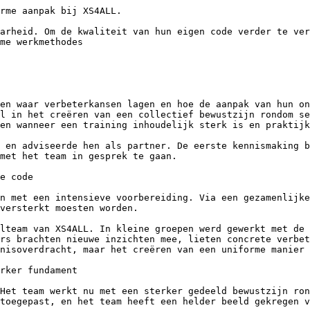
arheid. Om de kwaliteit van hun eigen code verder te ver
me werkmethodes

en waar verbeterkansen lagen en hoe de aanpak van hun on
l in het creëren van een collectief bewustzijn rondom se
en wanneer een training inhoudelijk sterk is en praktijk
 en adviseerde hen als partner. De eerste kennismaking b
met het team in gesprek te gaan.

e code

n met een intensieve voorbereiding. Via een gezamenlijke
versterkt moesten worden.

lteam van XS4ALL. In kleine groepen werd gewerkt met de 
rs brachten nieuwe inzichten mee, lieten concrete verbet
nisoverdracht, maar het creëren van een uniforme manier 
rker fundament

Het team werkt nu met een sterker gedeeld bewustzijn ron
toegepast, en het team heeft een helder beeld gekregen v